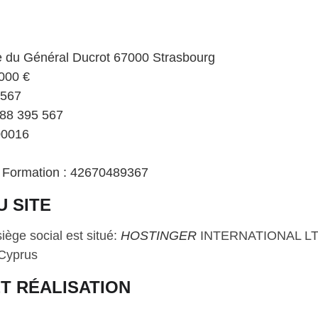
e du Général Ducrot 67000 Strasbourg
000 €
 567
488 395 567
00016
 Formation : 42670489367
 SITE
siège social est situé: 
HOSTINGER
 INTERNATIONAL LTD
 Cyprus
T RÉALISATION