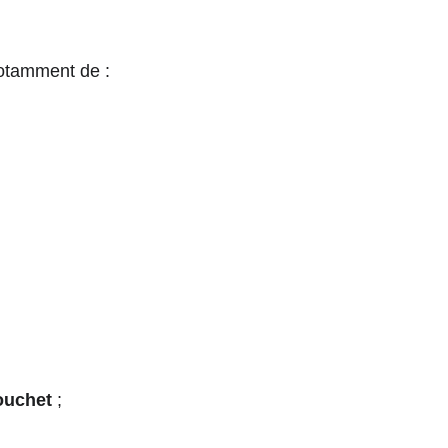
otamment de :
ouchet
 ;