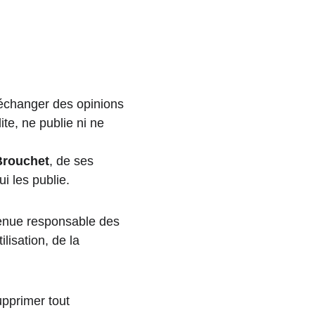
d’échanger des opinions 
dite, ne publie ni ne 
Brouchet
, de ses 
i les publie.
tenue responsable des 
isation, de la 
upprimer tout 