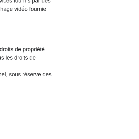
vices fournis par des 
ichage vidéo fournie 
roits de propriété 
us les droits de 
el, sous réserve des 