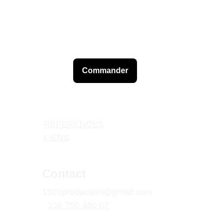
Commander
REFERENCES
LIENS
Contact
1501production@gmail.com
+
33
6 750 460 07